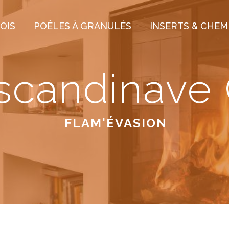
OIS
POÊLES À GRANULÉS
INSERTS & CHEM
scandinave
FLAM'ÉVASION