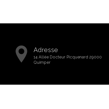
Adresse
14 Allée Docteur Picquenard 29000
Quimper