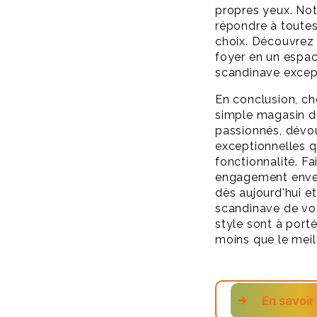
propres yeux. Notr
répondre à toutes
choix. Découvrez 
foyer en un espac
scandinave excep
En conclusion, c
simple magasin 
passionnés, dévou
exceptionnelles q
fonctionnalité. Fa
engagement envers
dès aujourd'hui e
scandinave de vos
style sont à port
moins que le meill
En savoir