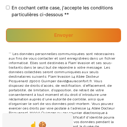
En cochant cette case, j'accepte les conditions
particulières ci-dessous **
Envoyer
** Les données personnelles communiquées sont nécessaires
aux fins de vous contacter et sont enregistrées dans un fichier
informatisé. Elles sont destinées à Flam'évasion et ses sous-
traitants dans le seul but de répondre à votre message. Les
données collectées seront communiquées aux seuls
destinataires suivants: Flam'évasion 14 Allée Docteur
Picquenard 29000 Quimper david@auraconfort.fr. Vous
disposez de droits d’accès, de rectification, d’effacement, de
portabilité, de limitation, d’opposition, de retrait de votre
consentement à tout moment et du droit d’introduire une
réclamation auprès d’une autorité de contrôle, ainsi que
d’organiser le sort de vos données post-mortem. Vous pouvez
exercer ces droits par voie postale à l'adresse 14 Allée Docteur
Picquenard 29000 Quimper ou par courrier électronique à
l'adresse david@auraconfort.fr. Un justificatif d'identité pourra
vous être demandé. Nous conservons vos données pendant la
période de prise de contact puis pendant la durée de