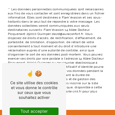
** Les données personnelles communiquées sont nécessaires
aux fins de vous contacter et sont enregistrées dans un fichier
informatisé. Elles sont destinées à Flam'évasion et ses sous-
traitants dans le seul but de répondre à votre message. Les
données collectées seront communiquées aux seuls
destinataires suivants: Flam'évasion 14 Allée Docteur
Picquenard 29000 Quimper david@auraconfort.fr. Vous
disposez de droits d’accès, de rectification, d’effacement, de
portabilité, de limitation, d’opposition, de retrait de votre
consentement à tout moment et du droit d’introduire une
réclamation auprès d’une autorité de contrôle, ainsi que
d’organiser le sort de vos données post-mortem. Vous pouvez
exercer ces droits par voie postale à l'adresse 14 Allée Docteur
Picquenard 29000 Quimper ou par courrier électronique à
l'adresse david@auraconfort.fr. Un justificatif d'identité pourra
vous être demandé. Nous conservons vos données pendant la
période de prise de contact puis pendant la durée de
prescription légale aux fins probatoires et de gestion des
Ce site utilise des cookies
contentieux. Vous avez le droit de vous inscrire sur la liste
et vous donne le contrôle
d'opposition au démarchage téléphonique, disponible à cette
adresse:
Bloctel.gouv.fr
. Consultez le site cnil.fr pour plus
sur ceux que vous
d’informations sur vos droits.
souhaitez activer
Tout accepter