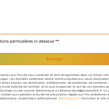
tions particulières ci-dessous **
Envoyer
res aux fins de vous contacter et sont enregistrées dans un fichier infor
essage. Les données collectées seront communiquées aux seuls destinatair
its d’accès, de rectification, d’effacement, de portabilité, de limitation,
 d’une autorité de contrôle, ainsi que d’organiser le sort de vos données 
Quimper ou par courrier électronique à l'adresse david@auraconfort.fr. Un 
contact puis pendant la durée de prescription légale aux fins probatoires e
éléphonique, disponible à cette adresse:
Bloctel.gouv.fr
. Consultez le site c