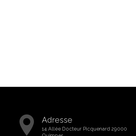
Adresse
14 Allée Docteur Picquenard 29000
Quimper