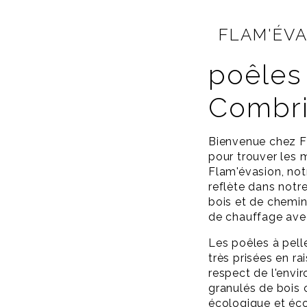
FLAM'ÉV
poêles 
Combri
Bienvenue chez Fl
pour trouver les m
Flam'évasion, not
reflète dans notr
bois et de chemi
de chauffage avec
Les poêles à pell
très prisées en ra
respect de l'envi
granulés de bois 
écologique et éc