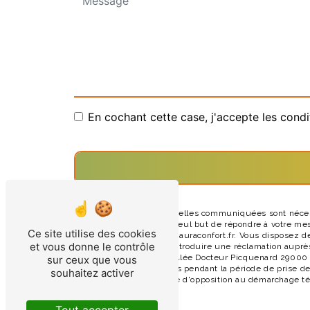
En cochant cette case, j'accepte les condi
** Les données personnelles communiquées sont nécessai
sous-traitants dans le seul but de répondre à votre m
Ce site utilise des cookies
29000 Quimper david@auraconfort.fr. Vous disposez de dro
et vous donne le contrôle
moment et du droit d’introduire une réclamation auprès
postale à l'adresse 14 Allée Docteur Picquenard 29000 
sur ceux que vous
conservons vos données pendant la période de prise de 
souhaitez activer
vous inscrire sur la liste d'opposition au démarchage t