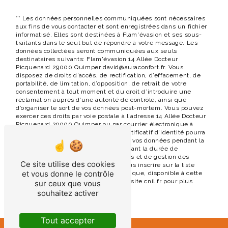
** Les données personnelles communiquées sont nécessaires
aux fins de vous contacter et sont enregistrées dans un fichier
informatisé. Elles sont destinées à Flam'évasion et ses sous-
traitants dans le seul but de répondre à votre message. Les
données collectées seront communiquées aux seuls
destinataires suivants: Flam'évasion 14 Allée Docteur
Picquenard 29000 Quimper david@auraconfort.fr. Vous
disposez de droits d’accès, de rectification, d’effacement, de
portabilité, de limitation, d’opposition, de retrait de votre
consentement à tout moment et du droit d’introduire une
réclamation auprès d’une autorité de contrôle, ainsi que
d’organiser le sort de vos données post-mortem. Vous pouvez
exercer ces droits par voie postale à l'adresse 14 Allée Docteur
Picquenard 29000 Quimper ou par courrier électronique à
l'adresse david@auraconfort.fr. Un justificatif d'identité pourra
vous être demandé. Nous conservons vos données pendant la
période de prise de contact puis pendant la durée de
prescription légale aux fins probatoires et de gestion des
Ce site utilise des cookies
contentieux. Vous avez le droit de vous inscrire sur la liste
et vous donne le contrôle
d'opposition au démarchage téléphonique, disponible à cette
adresse:
Bloctel.gouv.fr
. Consultez le site cnil.fr pour plus
sur ceux que vous
d’informations sur vos droits.
souhaitez activer
Tout accepter