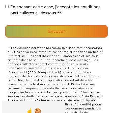
En cochant cette case, j'accepte les conditions
particulières ci-dessous **
Envoyer
** Les données personnelles communiquées sont nécessaires
aux fins de vous contacter et sont enregistrées dans un fichier
informatisé. Elles sont destinées à Flam'évasion et ses sous-
traitants dans le seul but de répondre à votre message. Les
données collectées seront communiquées aux seuls
destinataires suivants: Flam'évasion 14 Allée Docteur
Picquenard 29000 Quimper david@auraconfort.fr. Vous
disposez de droits d’accès, de rectification, d’effacement, de
portabilité, de limitation, d’opposition, de retrait de votre
consentement à tout moment et du droit d’introduire une
réclamation auprès d’une autorité de contrôle, ainsi que
d’organiser le sort de vos données post-mortem. Vous pouvez
exercer ces droits par voie postale à l'adresse 14 Allée Docteur
Picquenard 29000 Quimper ou par courrier électronique à
l'adresse david@auraconfort.fr. Un justificatif d'identité pourra
vous être demandé. Nous conservons vos données pendant la
période de prise de contact puis pendant la durée de