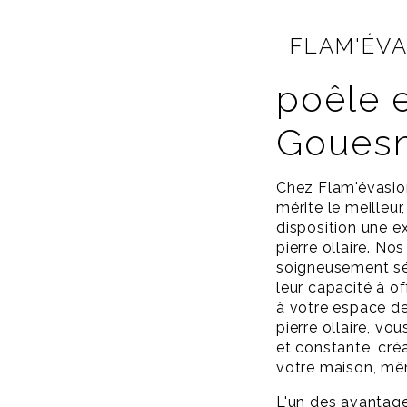
FLAM'ÉV
poêle e
Goues
Chez Flam'évasio
mérite le meilleu
disposition une e
pierre ollaire. Nos
soigneusement sél
leur capacité à o
à votre espace de
pierre ollaire, vo
et constante, cré
votre maison, même
L'un des avantages