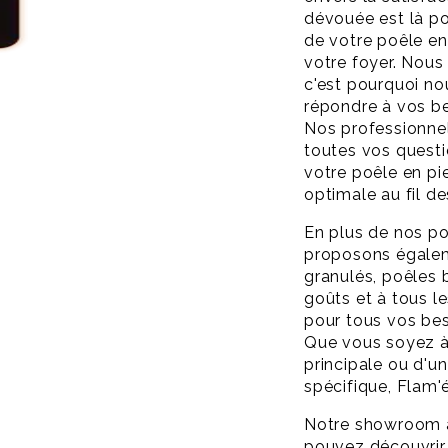
dévouée est là po
de votre poêle en 
votre foyer. Nou
c'est pourquoi no
répondre à vos be
Nos professionnel
toutes vos questio
votre poêle en pie
optimale au fil d
En plus de nos poê
proposons égale
granulés, poêles 
goûts et à tous 
pour tous vos be
Que vous soyez à 
principale ou d'
spécifique, Flam'
Notre showroom à
pouvez découvrir n