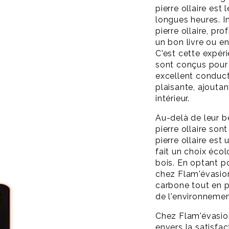
pierre ollaire est
longues heures. I
pierre ollaire, pr
un bon livre ou e
C'est cette expér
sont conçus pour of
excellent conduc
plaisante, ajouta
intérieur.
Au-delà de leur b
pierre ollaire so
pierre ollaire est
fait un choix éco
bois. En optant po
chez Flam'évasion
carbone tout en p
de l'environnemen
Chez Flam'évasio
envers la satisfac