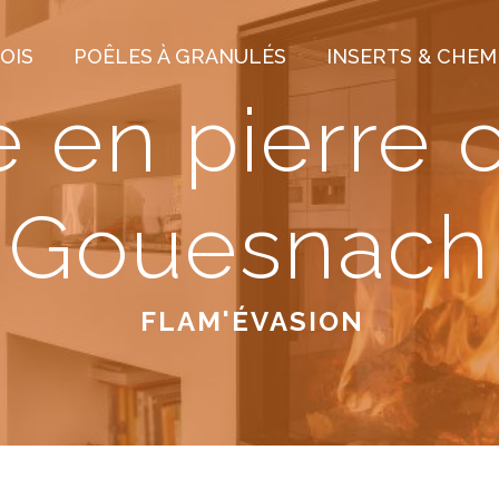
OIS
POÊLES À GRANULÉS
INSERTS & CHEM
 en pierre o
Gouesnach
FLAM'ÉVASION