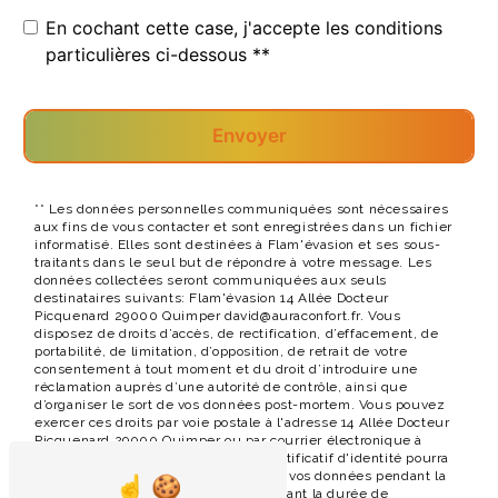
En cochant cette case, j'accepte les conditions
particulières ci-dessous **
Envoyer
** Les données personnelles communiquées sont nécessaires
aux fins de vous contacter et sont enregistrées dans un fichier
informatisé. Elles sont destinées à Flam'évasion et ses sous-
traitants dans le seul but de répondre à votre message. Les
données collectées seront communiquées aux seuls
destinataires suivants: Flam'évasion 14 Allée Docteur
Picquenard 29000 Quimper david@auraconfort.fr. Vous
disposez de droits d’accès, de rectification, d’effacement, de
portabilité, de limitation, d’opposition, de retrait de votre
consentement à tout moment et du droit d’introduire une
réclamation auprès d’une autorité de contrôle, ainsi que
d’organiser le sort de vos données post-mortem. Vous pouvez
exercer ces droits par voie postale à l'adresse 14 Allée Docteur
Picquenard 29000 Quimper ou par courrier électronique à
l'adresse david@auraconfort.fr. Un justificatif d'identité pourra
vous être demandé. Nous conservons vos données pendant la
période de prise de contact puis pendant la durée de