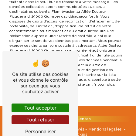
traitants dans le seul but de répondre à votre message. Les
données collectées seront communiquées aux seuls
destinataires suivants: Flam'évasion 14 Allée Docteur
Picquenard 29000 Quimper david@auraconfort.fr. Vous
disposez de droits d’accès, de rectification, d’effacement, de
portabilité, de limitation, d’opposition, de retrait de votre
consentement à tout moment et du droit d’introduire une
réclamation auprès d’une autorité de contrôle, ainsi que
d’organiser le sort de vos données post-mortem. Vous pouvez
exercer ces droits par voie postale à l'adresse 14 Allée Docteur
Picquenard 29000 Quimper ou par courrier électronique à
l'adresse david@auraconfort.fr. Un justificatif d'identité pourra
vous être demandé. Nous conservons vos données pendant la
période de prise de contact puis pendant la durée de
prescription légale aux fins probatoires et de gestion des
Ce site utilise des cookies
contentieux. Vous avez le droit de vous inscrire sur la liste
et vous donne le contrôle
d'opposition au démarchage téléphonique, disponible à cette
adresse:
Bloctel.gouv.fr
. Consultez le site cnil.fr pour plus
sur ceux que vous
d’informations sur vos droits.
souhaitez activer
Tout accepter
Tout refuser
Recherches fréquentes
©
Vistalid
- 2026 - Tous droits réservés -
Mentions légales
-
Personnaliser
Gestion des cookies