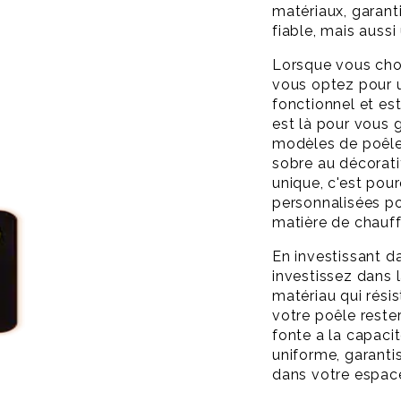
matériaux, garant
fiable, mais auss
Lorsque vous choi
vous optez pour un
fonctionnel et es
est là pour vous 
modèles de poêle 
sobre au décorat
unique, c'est po
personnalisées po
matière de chauff
En investissant d
investissez dans la
matériau qui résis
votre poêle rester
fonte a la capaci
uniforme, garanti
dans votre espace