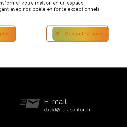
nsformer votre maison en un espace
gant avec nos poêle en fonte exceptionnels.
 plus
Contactez-nous
E-mail
david@auraconfort.fr