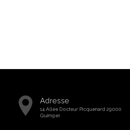
Adresse
14 Allée Docteur Picquenard 29000
Quimper