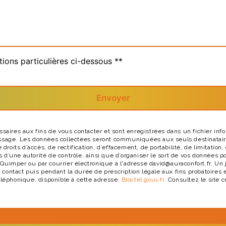
tions particulières ci-dessous **
Envoyer
res aux fins de vous contacter et sont enregistrées dans un fichier infor
essage. Les données collectées seront communiquées aux seuls destinatair
its d’accès, de rectification, d’effacement, de portabilité, de limitation,
 d’une autorité de contrôle, ainsi que d’organiser le sort de vos données 
Quimper ou par courrier électronique à l'adresse david@auraconfort.fr. Un 
contact puis pendant la durée de prescription légale aux fins probatoires e
éléphonique, disponible à cette adresse:
Bloctel.gouv.fr
. Consultez le site c