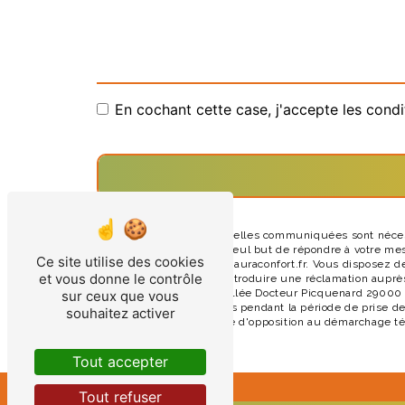
En cochant cette case, j'accepte les condi
** Les données personnelles communiquées sont nécessai
sous-traitants dans le seul but de répondre à votre m
Ce site utilise des cookies
29000 Quimper david@auraconfort.fr. Vous disposez de dro
et vous donne le contrôle
moment et du droit d’introduire une réclamation auprès
postale à l'adresse 14 Allée Docteur Picquenard 29000 
sur ceux que vous
conservons vos données pendant la période de prise de 
souhaitez activer
vous inscrire sur la liste d'opposition au démarchage t
Tout accepter
Tout refuser