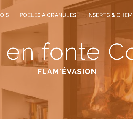
OIS
POÊLES À GRANULÉS
INSERTS & CHEM
 en fonte C
FLAM'ÉVASION