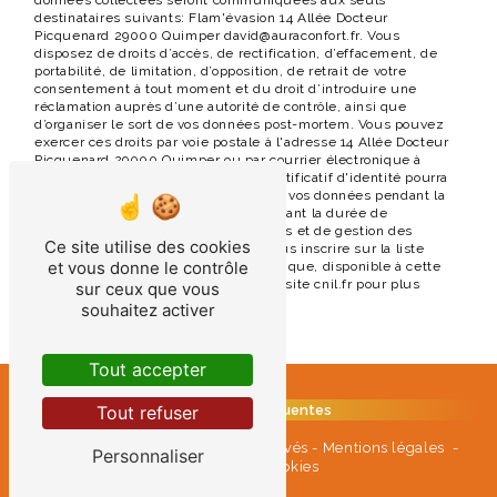
données collectées seront communiquées aux seuls
destinataires suivants: Flam'évasion 14 Allée Docteur
Picquenard 29000 Quimper david@auraconfort.fr. Vous
disposez de droits d’accès, de rectification, d’effacement, de
portabilité, de limitation, d’opposition, de retrait de votre
consentement à tout moment et du droit d’introduire une
réclamation auprès d’une autorité de contrôle, ainsi que
d’organiser le sort de vos données post-mortem. Vous pouvez
exercer ces droits par voie postale à l'adresse 14 Allée Docteur
Picquenard 29000 Quimper ou par courrier électronique à
l'adresse david@auraconfort.fr. Un justificatif d'identité pourra
vous être demandé. Nous conservons vos données pendant la
période de prise de contact puis pendant la durée de
prescription légale aux fins probatoires et de gestion des
Ce site utilise des cookies
contentieux. Vous avez le droit de vous inscrire sur la liste
et vous donne le contrôle
d'opposition au démarchage téléphonique, disponible à cette
adresse:
Bloctel.gouv.fr
. Consultez le site cnil.fr pour plus
sur ceux que vous
d’informations sur vos droits.
souhaitez activer
Tout accepter
Tout refuser
Recherches fréquentes
©
Vistalid
- 2026 - Tous droits réservés -
Mentions légales
-
Personnaliser
Gestion des cookies