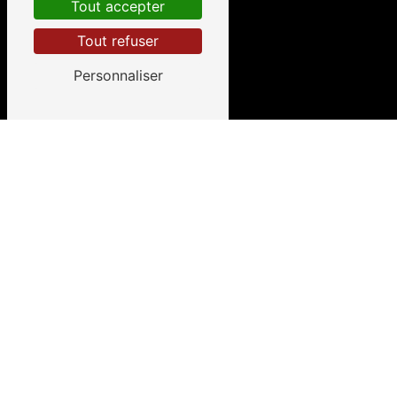
Tout accepter
Tout refuser
Personnaliser
À Quimper
Cheminées
Chez
Flam' Évasion
, entreprise située à Quimper
dans le département du Finistère, nous vous
proposons des
cheminées
et des
inserts
.
Toujours soucieux de satisfaire notre clientèle,
nous cherchons sans cesse à innover et restons de